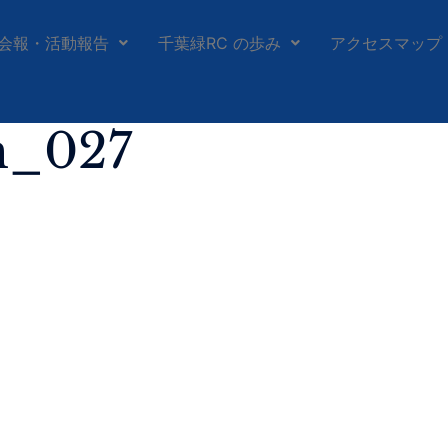
会報・活動報告
千葉緑RC の歩み
アクセスマップ
h_027