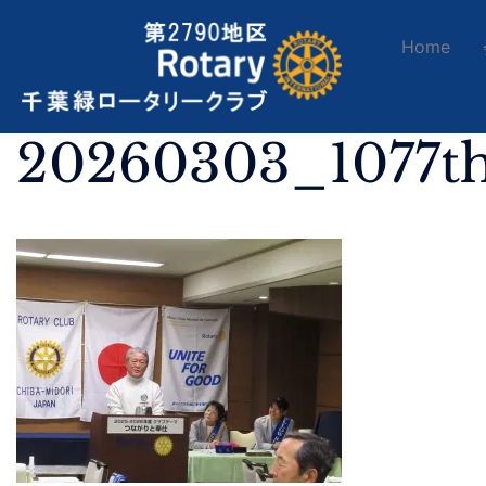
Home
20260303_1077t