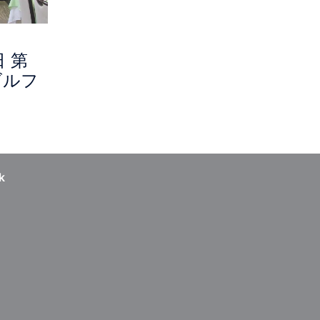
日 第
ゴルフ
k