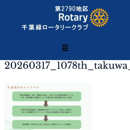
20260317_1078th_takuwa