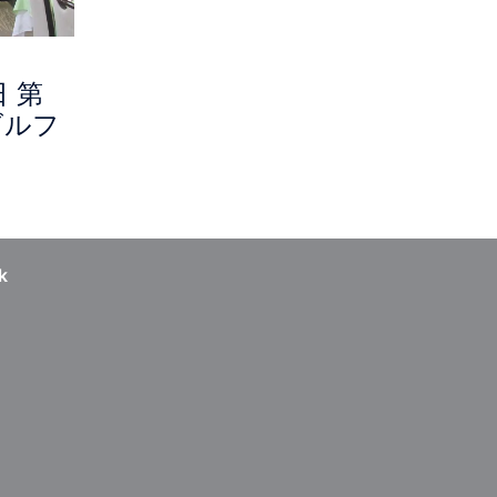
日 第
ゴルフ
k