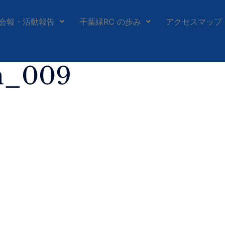
会報・活動報告
千葉緑RC の歩み
アクセスマップ
h_009