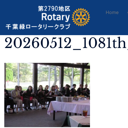
Home
20260512_1081t