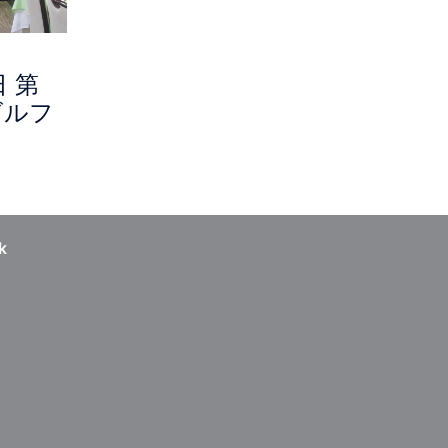
日 第
ゴルフ
k