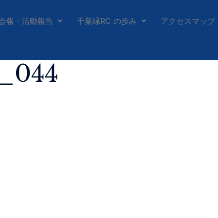
会報・活動報告
千葉緑RC の歩み
アクセスマップ
h_044