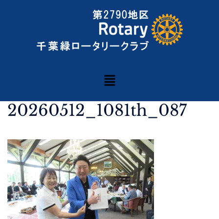
20260512_1081th_087