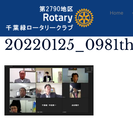
Home
20220125_0981t