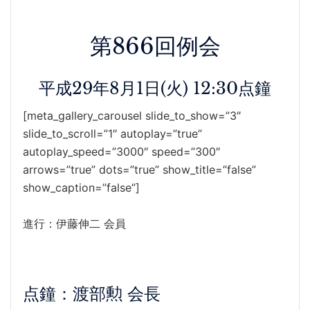
第866回例会
平成29年8月1日(火) 12:30点鐘
[meta_gallery_carousel slide_to_show=”3″
slide_to_scroll=”1″ autoplay=”true”
autoplay_speed=”3000″ speed=”300″
arrows=”true” dots=”true” show_title=”false”
show_caption=”false”]
進行：伊藤伸二 会員
点鐘：渡部勲 会長