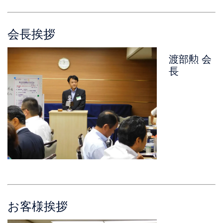
会長挨拶
渡部勲 会
長
お客様挨拶