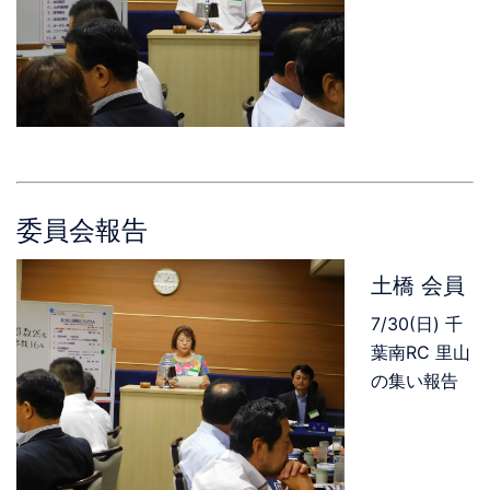
委員会報告
土橋 会員
7/30(日) 千
葉南RC 里山
の集い報告