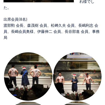
れ様でし
た。
出席会員(8名)
渡部勲 会長、森茂樹 会員、松﨑久夫 会員、長嶋利忠 会
員、長嶋会員奥様、伊藤伸二 会員、長谷部進 会員、事務
局