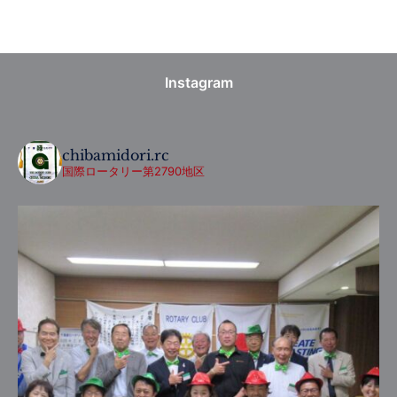
Instagram
chibamidori.rc
国際ロータリー第2790地区