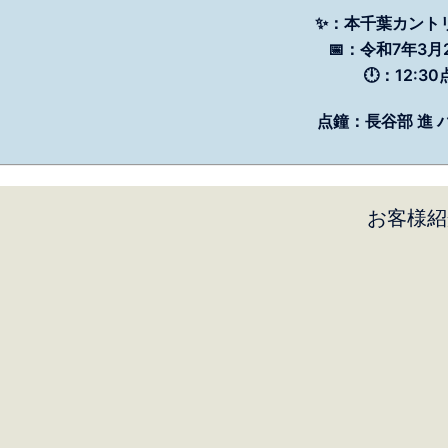
✨：本千葉カント
📅：令和7年3月2
🕛：12:3
点鐘：長谷部 進 
お客様紹