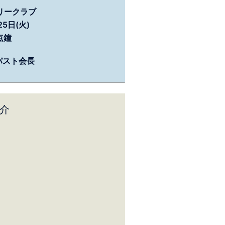
リークラブ
5日(火)
0点鐘
パスト会長
介