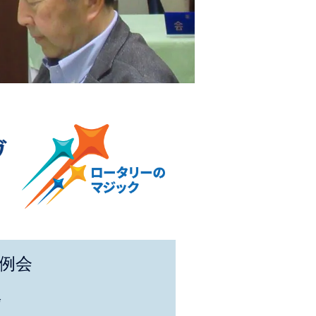
回例会
会