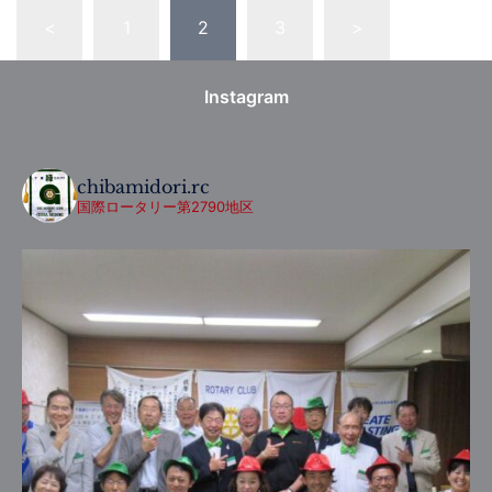
<
1
2
3
>
Instagram
chibamidori.rc
国際ロータリー第2790地区